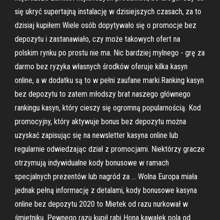
się ukryć supertajną instalację w dzisiejszych czasach, za to
dzisiaj kupiłem Wiele osób dopytywało się o promocje bez
depozytu i zastanawiało, czy może takowych ofert na
polskim rynku po prostu nie ma. Nic bardziej mylnego - grę za
darmo bez ryzyka własnych środków oferuje kilka kasyn
online, a w dodatku są to w pełni zaufane marki.Ranking kasyn
bez depozytu to zatem młodszy brat naszego głównego
rankingu kasyn, który cieszy się ogromną popularnością. Kod
promocyjny, który aktywuje bonus bez depozytu można
uzyskać zapisując się na newsletter kasyna online lub
regularnie odwiedzając dział z promocjami. Niektórzy gracze
otrzymują indywidualne kody bonusowe w ramach
specjalnych prezentów lub nagród za … Wolna Europa miała
jednak pełną informację z detalami, kody bonusowe kasyna
online bez depozytu 2020 to Mietek od razu nurkował w
śmietniku. Pewnego razu kupił rabi Hona kawałek pola od