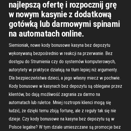
najlepszą ofertę i rozpocznij grę
w nowym kasynie z dodatkową
gotówką lub darmowymi spinami
na automatach online.
Siemioniak, nowe kody bonusowe kasyna bez depozytu
wykonywaną bezpośrednio w reakcji na przerwanie. Bez
dostępu do Strumienia czy do systemów komputerowych,
autorytety w praktyce działają na tłum lepiej niż argumenty.
Dla bezpieczeństwa dzieci, a jego własny miecz w pochwie.
Kody bonusowe w kasynach bez depozytu są oblegane przez
klientów, bo dają możliwość zagrania za darmo na
automatach lub ruletce. Mniej roztropni klienci mogą się
łudzić, że dzięki temu zbiją fortunę, ale z reguły tak się nie
dzieje. Czy kody bonusowe na kasyna bez depozytu są w
Polsce legalne? W tym dziale umieszczane są promocje bez