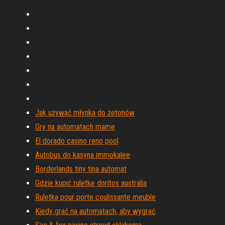
Jak używać młynka do żetonów
Gry na automatach mame
El dorado casino reno pool
Autobus do kasyna immokalee
Borderlands tiny tina automat
Gdzie kupić ruletkę doritos australia
Ruletka pour porte coulissante meuble
Kiedy grać na automatach, aby wygrać