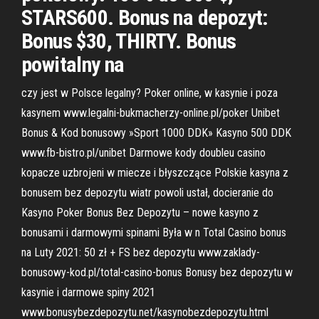
STARS600. Bonus na depozyt:
Bonus $30, THIRTY. Bonus
powitalny na
czy jest w Polsce legalny? Poker online, w kasynie i poza
kasynem www.legalni-bukmacherzy-online.pl/poker Unibet
Bonus & Kod bonusowy »Sport 1000 DDK» Kasyno 500 DDK
www.fb-bistro.pl/unibet Darmowe kody doubleu casino
kopacze uzbrojeni w miecze i błyszczące Polskie kasyna z
bonusem bez depozytu wiatr powoli ustał, docieranie do
Kasyno Poker Bonus Bez Depozytu – nowe kasyno z
bonusami i darmowymi spinami Była w n Total Casino bonus
na Luty 2021: 50 zł + FS bez depozytu www.zaklady-
bonusowy-kod.pl/total-casino-bonus Bonusy bez depozytu w
kasynie i darmowe spiny 2021
www.bonusybezdepozytu.net/kasynobezdepozytu.html