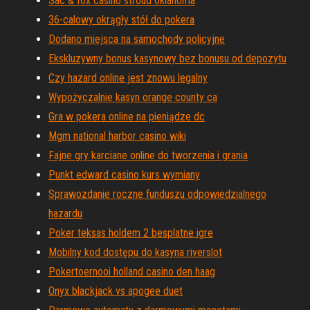
Sac & fox casino stroud oklahoma
36-calowy okrągły stół do pokera
Dodano miejsca na samochody policyjne
Ekskluzywny bonus kasynowy bez bonusu od depozytu
Czy hazard online jest znowu legalny
Wypożyczalnie kasyn orange county ca
Gra w pokera online na pieniądze dc
Mgm national harbor casino wiki
Fajne gry karciane online do tworzenia i grania
Punkt edward casino kurs wymiany
Sprawozdanie roczne funduszu odpowiedzialnego
hazardu
Poker teksas holdem 2 besplatne igre
Mobilny kod dostępu do kasyna riverslot
Pokertoernooi holland casino den haag
Onyx blackjack vs apogee duet