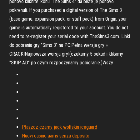
ponovo kliknite ikonu “The Sims 4” da biste je ponovo
pokrenuli. If you purchased a digital version of The Sims 3
(base game, expansion pack, or stuff pack) from Origin, your
game is automatically registered to your account. You do not
need to re-register your serial code with TheSims3.com. Linki
do pobrania gry "Sims 3" na PC:Pełna wersja gry +
CRACK!Najnowsza wersja gry!(czekamy 5 sekud i klikamy
"SKIP AD" po czym rozpoczynamy pobieranie.)Wszy
Płaszcz czarny jack wolfskin iceguard
Nuovi casino aams senza deposito