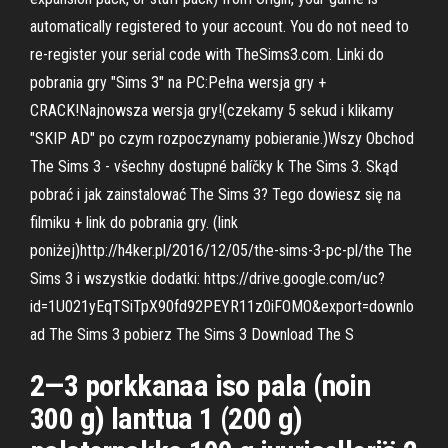
automatically registered to your account. You do not need to
re-register your serial code with TheSims3.com. Linki do
pobrania gry "Sims 3" na PC:Pełna wersja gry +
CRACK!Najnowsza wersja gry!(czekamy 5 sekud i klikamy
"SKIP AD" po czym rozpoczynamy pobieranie.)Wszy Obchod
The Sims 3 - všechny dostupné balíčky k The Sims 3. Skąd
pobrać i jak zainstalować The Sims 3? Tego dowiesz się na
filmiku + link do pobrania gry. (link
poniżej)http://h4ker.pl/2016/12/05/the-sims-3-pc-pl/the The
Sims 3 i wszystkie dodatki: https://drive.google.com/uc?
id=1U021yEqTSiTpX90fd92PEYR11z0iFOMO&export=downlo
ad The Sims 3 pobierz The Sims 3 Download The S
2—3 porkkanaa iso pala (noin
300 g) lanttua 1 (200 g)