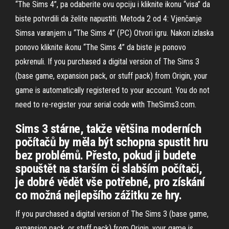
“The Sims 4”, pa odaberite ovu opciju i kliknite ikonu “visa” da
biste potvrdili da želite napustiti. Metoda 2 od 4: Vjenčanje
Simsa varanjem u “The Sims 4” (PC) Otvori igru. Nakon izlaska
ponovo kliknite ikonu “The Sims 4” da biste je ponovo
pokrenuli. If you purchased a digital version of The Sims 3
(base game, expansion pack, or stuff pack) from Origin, your
game is automatically registered to your account. You do not
need to re-register your serial code with TheSims3.com.
Sims 3 stárne, takže většina moderních
počítačů by měla být schopna spustit hru
bez problémů. Přesto, pokud ji budete
spouštět na starším či slabším počítači,
je dobré vědět vše potřebné, pro získání
co možná nejlepšího zážitku ze hry.
If you purchased a digital version of The Sims 3 (base game,
expansion pack, or stuff pack) from Origin, your game is