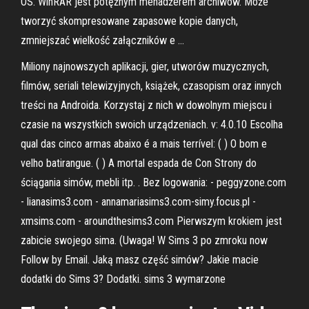
OS. WinRAR jest potężnym menadżerem archiwów. Może
tworzyć skompresowane zapasowe kopie danych,
zmniejszać wielkość załączników e …
Miliony najnowszych aplikacji, gier, utworów muzycznych,
filmów, seriali telewizyjnych, książek, czasopism oraz innych
treści na Androida. Korzystaj z nich w dowolnym miejscu i
czasie na wszystkich swoich urządzeniach. v: 4.0.10 Escolha
qual das cinco armas abaixo é a mais terrível: ( ) O bom e
velho batirangue. ( ) A mortal espada de Con Strony do
ściągania simów, mebli itp. . Bez logowania: - peggyzone.com
- lianasims3.com - annamariasims3.com-simy.focus.pl -
xmsims.com - aroundthesims3.com Pierwszym krokiem jest
zabicie swojego sima. (Uwaga! W Sims 3 po zmroku now
Follow by Email. Jaką masz część simów? Jakie macie
dodatki do Sims 3? Dodatki. sims 3 wymarzone