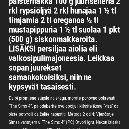
palsternakka 100 g juuriselleriä 2
rkl rypsiöljyä 2 rkl hunajaa 1 ½ tl
timjamia 2 tl oreganoa ½ tl
mustapippuria 1 ½ tl suolaa 1 pkt
(500 g) siskonmakkaroita.
LISÄKSI persiljaa aiolia eli
valkosipulimajoneesia. Leikkaa
sopan juurekset
samankokoisiksi, niin ne
kypsyvät tasaisesti.
Da bi promjene stupile na snagu, morate ponovno pokrenuti
“The Sims 4”, pa odaberite ovu opciju i kliknite ikonu “visa” da
biste potvrdili da želite napustiti. Metoda 2 od 4: Vjenčanje
Simsa varanjem u “The Sims 4” (PC) Otvori igru. Nakon izlaska