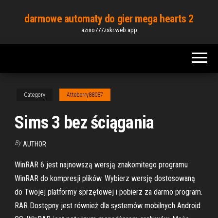
Skip
darmowe automaty do gier mega hearts 2
to
azino777zskr.web.app
the
content
Category
Atteberry88087
Sims 3 bez ściągania
By
AUTHOR
WinRAR 6 jest najnowszą wersją znakomitego programu
WinRAR do kompresji plików. Wybierz wersję dostosowaną
do Twojej platformy sprzętowej i pobierz za darmo program.
RAR Dostępny jest również dla systemów mobilnych Android