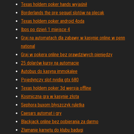
Texas holdem poker hands wyjaśnił
Borderlands the pre sequel slotów na plecak
Texas holdem poker android 4pda
Ibps po dzień 1 miejsce 4
Graj na automatach dla zabawy w kasynie online w penn
national
Graj w pokera online bez prawdziwych pieniędzy
25 dolarów kursy na automacie
Autobus do kasyna immokalee
Pojedynczy slot nvidia gtx 680
Texas holdem poker 3d wersja offline
Kosmiczna gra w kasynie złota
Sephora buxom błyszczyk ruletka
Caesars automat i gry
Blackjack online bez pobierania za darmo
Złamanie karnetu do klubu badugi